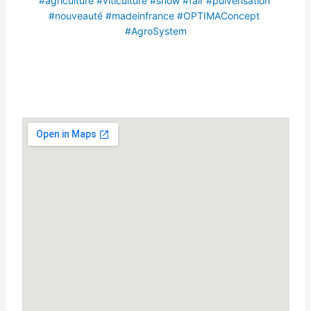
#agriculture
#viticulture
#show
#fair
#pulverisation
#nouveauté
#madeinfrance
#OPTIMAConcept
#AgroSystem