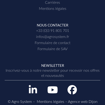
Carrières
Mentions légales
NOUS CONTACTER
+33 (0)3 91 801 701
infos@agrosystem.fr
Formulaire de contact
Formulaire de SAV
NEWSLETTER
Inscrivez-vous à notre newsletter p
our recevoir nos offres
et nouveautés
L
Y
F
i
o
a
n
u
c
© Agro System –
Mentions légales
–
Agence web Dijon