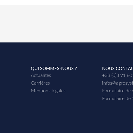
QUI SOMMES-NOUS ?
NOUS CONTA
Actualités
+33 (0)3 91 8
Carrières
infos@agrosys
Mentions légales
Formulaire de 
Formulaire de