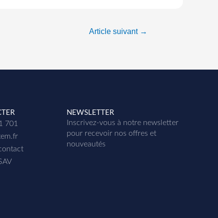
Article suivant
→
CTER
NEWSLETTER
Inscrivez-vous à notre newsletter
01 701
p
our recevoir nos offres et
tem.fr
nouveautés
contact
 SAV