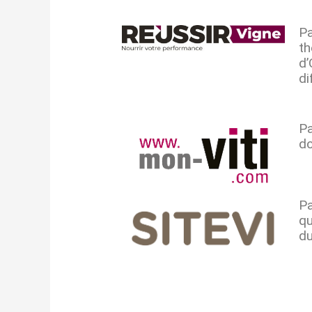
Pa
th
d
di
Pa
do
Pa
qu
du