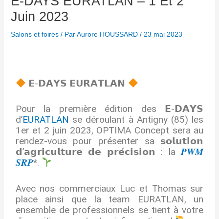
E-DAYS EURATLAN – 1 Et 2
Juin 2023
Salons et foires
/ Par
Aurore HOUSSARD
/
23 mai 2023
𝗘-𝗗𝗔𝗬𝗦 𝗘𝗨𝗥𝗔𝗧𝗟𝗔𝗡
Pour la première édition des 𝗘-𝗗𝗔𝗬𝗦
d’
EURATLAN
se déroulant à Antigny (85) les
1er et 2 juin 2023, OPTIMA Concept sera au
rendez-vous pour présenter sa 𝘀𝗼𝗹𝘂𝘁𝗶𝗼𝗻
𝗱’𝗮𝗴𝗿𝗶𝗰𝘂𝗹𝘁𝘂𝗿𝗲 𝗱𝗲 𝗽𝗿𝗲́𝗰𝗶𝘀𝗶𝗼𝗻 : la
𝑷𝑾𝑴
𝑺𝑹𝑷
*.
Avec nos commerciaux Luc et Thomas sur
place ainsi que la team EURATLAN, un
ensemble de professionnels se tient à votre