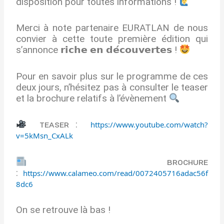
disposition pour toutes informations !
Merci à note partenaire EURATLAN de nous
convier à cette toute première édition qui
s’annonce 𝗿𝗶𝗰𝗵𝗲 𝗲𝗻 𝗱𝗲́𝗰𝗼𝘂𝘃𝗲𝗿𝘁𝗲𝘀 !
Pour en savoir plus sur le programme de ces
deux jours, n’hésitez pas à consulter le teaser
et la brochure relatifs à l’évènement
ᴛᴇᴀsᴇʀ :
https://www.youtube.com/watch?
v=5kMsn_CxALk
ʙʀᴏᴄʜᴜʀᴇ
:
https://www.calameo.com/read/0072405716adac56f
8dc6
On se retrouve là bas !