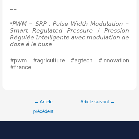
__
*𝘗𝘞𝘔 – 𝘚𝘙𝘗 : 𝘗𝘶𝘭𝘴𝘦 𝘞𝘪𝘥𝘵𝘩 𝘔𝘰𝘥𝘶𝘭𝘢𝘵𝘪𝘰𝘯 –
𝘚𝘮𝘢𝘳𝘵 𝘙𝘦𝘨𝘶𝘭𝘢𝘵𝘦𝘥 𝘗𝘳𝘦𝘴𝘴𝘶𝘳𝘦 / 𝘗𝘳𝘦𝘴𝘴𝘪𝘰𝘯
𝘙𝘦́𝘨𝘶𝘭𝘦́𝘦 𝘐𝘯𝘵𝘦𝘭𝘭𝘪𝘨𝘦𝘯𝘵𝘦 𝘢𝘷𝘦𝘤 𝘮𝘰𝘥𝘶𝘭𝘢𝘵𝘪𝘰𝘯 𝘥𝘦
𝘥𝘰𝘴𝘦 𝘢̀ 𝘭𝘢 𝘣𝘶𝘴𝘦
#pwm #agriculture #agtech #innovation
#france
←
Article
Article suivant
→
précédent