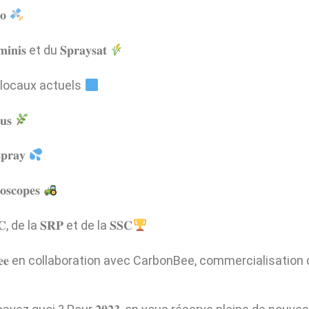
𝐨
𝐬 et du 𝐒𝐩𝐫𝐚𝐲𝐬𝐚𝐭
 locaux actuels
𝐮𝐬
𝐫𝐚𝐲
𝐜𝐨𝐩𝐞𝐬
 de la 𝐒𝐑𝐏 et de la 𝐒𝐒𝐂
𝐁𝐞𝐞 en collaboration avec CarbonBee, commercialisation 