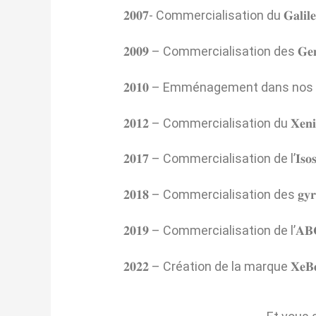
𝟐𝟎𝟎𝟕- Commercialisation du 𝐆𝐚𝐥𝐢𝐥
𝟐𝟎𝟎𝟗 – Commercialisation des 𝐆𝐞𝐦𝐢𝐧
𝟐𝟎𝟏𝟎 – Emménagement dans nos
𝟐𝟎𝟏𝟐 – Commercialisation du 𝐗𝐞𝐧𝐢
𝟐𝟎𝟏𝟕 – Commercialisation de l’𝐈𝐬𝐨𝐬
𝟐𝟎𝟏𝟖 – Commercialisation des 𝐠𝐲𝐫𝐨𝐬
𝟐𝟎𝟏𝟗 – Commercialisation de l’𝐀𝐁𝐂,
𝟐𝟎𝟐𝟐 – Création de la marque 𝐗