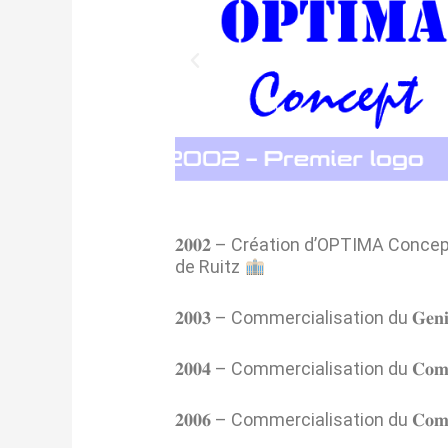
𝟐𝟎𝟎𝟐 – Création d’OPTIMA Conc
de Ruitz
𝟐𝟎𝟎𝟑 – Commercialisation du 𝐆𝐞
𝟐𝟎𝟎𝟒 – Commercialisation du 𝐂
𝟐𝟎𝟎𝟔 – Commercialisation du 𝐂𝐨𝐦𝐦