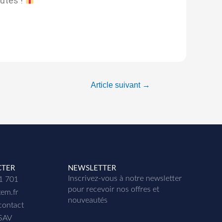
autés !
Article suivant
→
CTER
NEWSLETTER
Inscrivez-vous à notre newsletter
01 701
p
our recevoir nos offres et
tem.fr
nouveautés
contact
 SAV