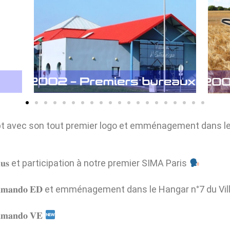
ept avec son tout premier logo et emménagement dans le
𝐢𝐮𝐬 et participation à notre premier SIMA Paris
𝐦𝐦𝐚𝐧𝐝𝐨 𝐄𝐃 et emménagement dans le Hangar n°7 du Vi
𝐚𝐧𝐝𝐨 𝐕𝐄