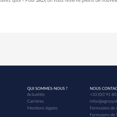
avez quoi ? Pour 𝟐𝟎𝟐𝟑, on vous réserve pleins de nouve
QUI SOMMES-NOUS ?
NOUS CONTA
Actualités
+33 (0)3 91 8
Carrières
infos@agrosys
Mentions légales
Formulaire de 
Formulaire de