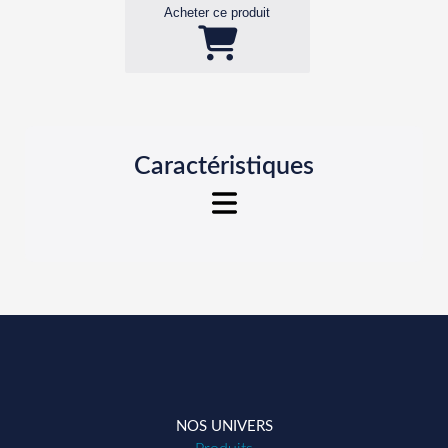
Acheter ce produit
Caractéristiques
Galileo
• Mesure précise de la position :
> Taux de
rafraîchissement
de 5 Hz
• Mesure précise de la vitesse :
> Sur tout terrain, même en devers
NOS UNIVERS