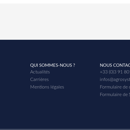
QUI SOMMES-NOUS ?
NOUS CONTA
Actualités
+33 (0)3 91 8
Carrières
infos@agrosys
Mentions légales
Formulaire de 
Formulaire de