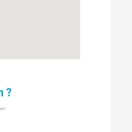
n ?
s !