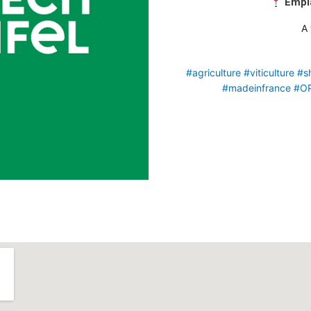
Empl
A 
#agriculture
#viticulture
#s
#madeinfrance
#O