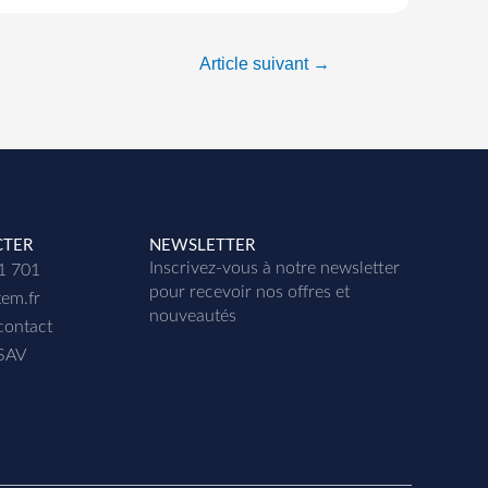
Article suivant
→
CTER
NEWSLETTER
Inscrivez-vous à notre newsletter
01 701
p
our recevoir nos offres et
tem.fr
nouveautés
contact
 SAV