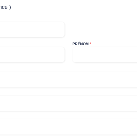
nce )
PRÉNOM
*