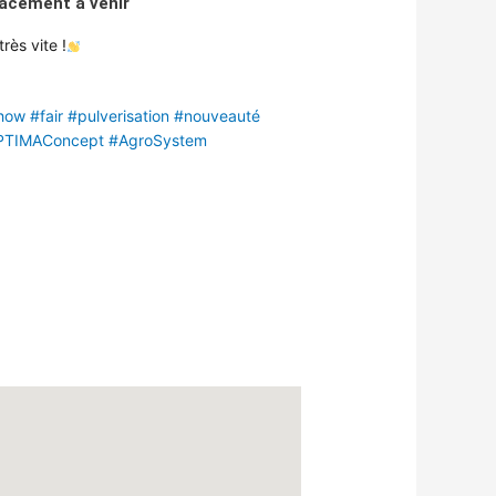
acement à venir
très vite !
how
#fair
#pulverisation
#nouveauté
PTIMAConcept
#AgroSystem