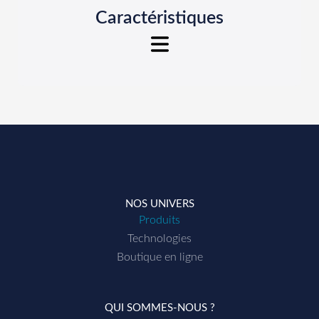
Caractéristiques
Genius
Genius
Genius
Ultra
Menu carrousel, facile
d’utilisation
Affichage simultané :
NOS UNIVERS
L/HA réel, L/HA programmé et
Produits
vitesse
Technologies
Rampe avec état des tronçons
Boutique en ligne
ouvert/fermé
Pression réelle ou théorique
QUI SOMMES-NOUS ?
Touche Infos avec :