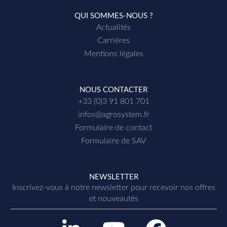
QUI SOMMES-NOUS ?
• Mode de guidage :
Actualités
> Intégral, le guidage est opérationnel en
Carrières
permanence, direct ou trace dans trace
Mentions légales
> Limité, le guidage fonctionne
uniquement lorsque la pulvérisation est
fermée
NOUS CONTACTER
+33 (0)3 91 801 701
> Route, le guidage est désactivé
automatiquement après une détection
infos@agrosystem.fr
d’alignement de l’essieu au delà d’une
Formulaire de contact
vitesse prédéterminée
Formulaire de SAV
• Capteurs de position angulaire :
> Monté sur roulement
NEWSLETTER
Inscrivez-vous à notre newsletter p
our recevoir nos offres
> Sans butée mécanique
et nouveautés
> Protégés contre les inversions de polarité
L
Y
F
> Compacts