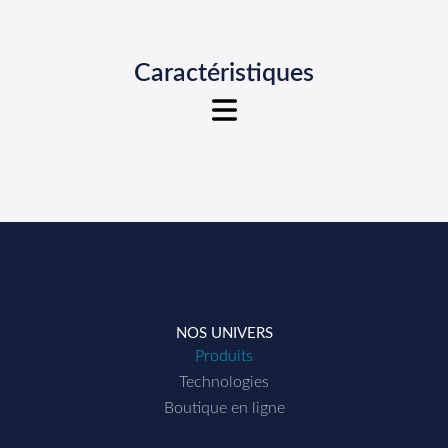
Caractéristiques
GEMINI
Essieu Suiveur
• Pilotage automatique en mode :
> Trace dans trace
> Direct (Angle arrière = – Angle avant)
NOS UNIVERS
• Pilotage manuel essieu suiveur droit/gauche
Produits
Technologies
• Détection de marche arrière avec mode de
Boutique en ligne
guidage préconfiguré, direct ou trace dans trace
• Limites électroniques de braquage