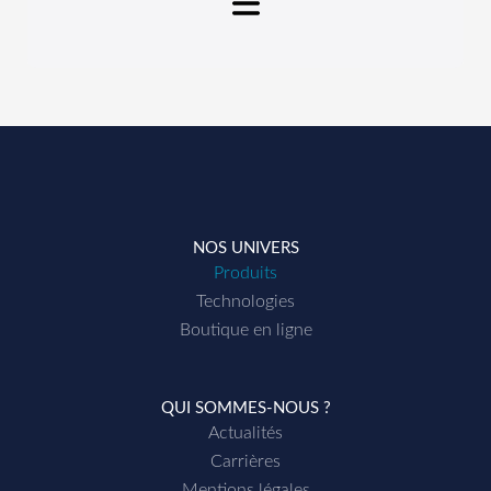
GEMINI
Contr
ô
leur
de débit
• Menu carrousel, facile
d’utilisation
NOS UNIVERS
• Affichage simultané :
Produits
> Volume partiel, total
Technologies
(L), débit (1/min) ou
Boutique en ligne
pression (bars)
• Touche Infos avec :
QUI SOMMES-NOUS ?
> Type de buse / Litre
Actualités
minute à 3 bars
Carrières
• Alarmes : Pression Min/Max
Mentions légales