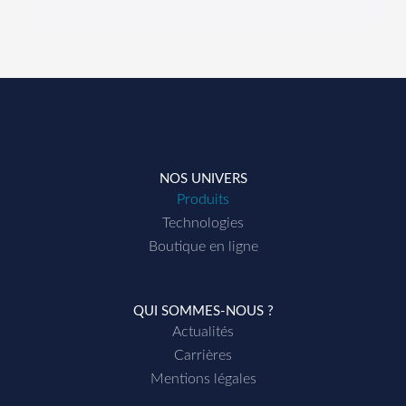
GEMINI
Compteur
de surface
• Menu carrousel, facile
d’utilisation
NOS UNIVERS
• Affichage simultané :
Produits
> Vitesse (km/h),
Technologies
surface (ha) et distance
Boutique en ligne
(m)
• Touche Infos avec :
QUI SOMMES-NOUS ?
> Type de roue /
Actualités
Nombre d’impulsions
Carrières
• Compteurs:
Mentions légales
> Surface, distance