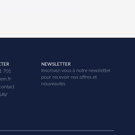
CTER
NEWSLETTER
Inscrivez-vous à notre newsletter
01 701
p
our recevoir nos offres et
tem.fr
nouveautés
contact
 SAV