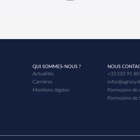
age :
QUI SOMMES-NOUS ?
NOUS CONTA
Actualités
+33 (0)3 91 8
Carrières
infos@agrosys
Mentions légales
Formulaire de 
Formulaire de