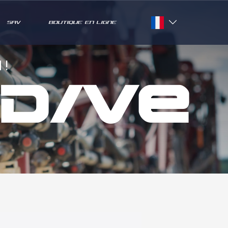
SAV
BOUTIQUE EN LIGNE
Français
English
 !
ED/VE