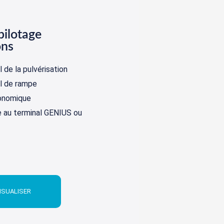
pilotage
ons
l de la pulvérisation
al de rampe
onomique
 au terminal GENIUS ou
ISUALISER