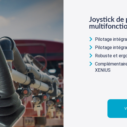
Joystick de 
multifoncti
Pilotage intégra
Pilotage intégr
Robuste et erg
Complémentaire
XENIUS
V