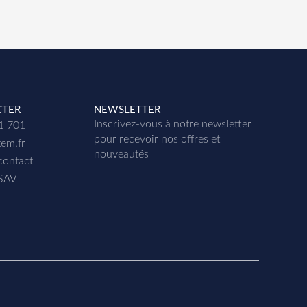
CTER
NEWSLETTER
Inscrivez-vous à notre newsletter
01 701
p
our recevoir nos offres et
tem.fr
nouveautés
contact
 SAV