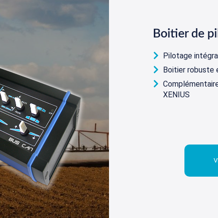
Boitier de p
Pilotage intégr
Boitier robuste
Complémentaire
XENIUS
V