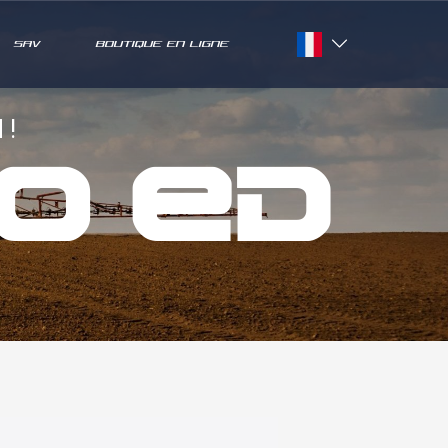
SAV
BOUTIQUE EN LIGNE
Français
English
 !
o ED