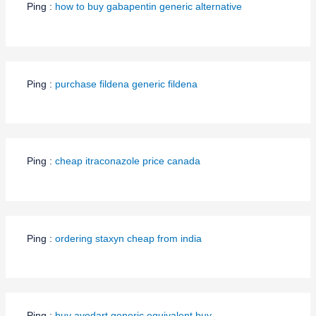
Ping :
how to buy gabapentin generic alternative
Ping :
purchase fildena generic fildena
Ping :
cheap itraconazole price canada
Ping :
ordering staxyn cheap from india
Ping :
buy avodart generic equivalent buy