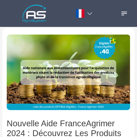
Aller
Navigation
au
de
ACTUALITÉS
contenu
l’article
Français
FAQ
English
CARRIÈRES
CONTACT
SAV
BOUTIQUE EN LIGNE
Nouvelle Aide FranceAgrimer
2024 : Découvrez Les Produits