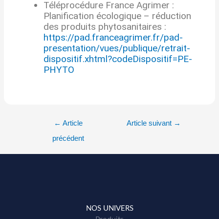
Téléprocédure France Agrimer :
Planification écologique – réduction
des produits phytosanitaires :
https://pad.franceagrimer.fr/pad-
presentation/vues/publique/retrait-
dispositif.xhtml?codeDispositif=PE-
PHYTO
←
Article
Article suivant
→
précédent
NOS UNIVERS